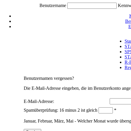
Benutzername
Kennw
Be
E
Sta
ST
SP
ST
R-
Reg
Benutzernamen vergessen?
Die E-Mail-Adresse eingeben, die im Benutzerkonto ange
E-Mail-Adresse:
Spamüberprüfung: 16 minus 2 ist gleich
*
Januar, Februar, März, Mai - Welcher Monat wurde über